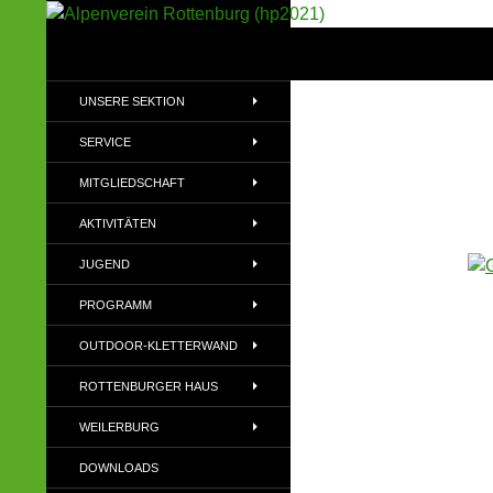
Suchen
Alpenverein Rottenburg (hp2021)
Sektion im Deutschen Alpenverein
UNSERE SEKTION
(DAV)
SERVICE
MITGLIEDSCHAFT
AKTIVITÄTEN
JUGEND
PROGRAMM
OUTDOOR-KLETTERWAND
ROTTENBURGER HAUS
WEILERBURG
DOWNLOADS