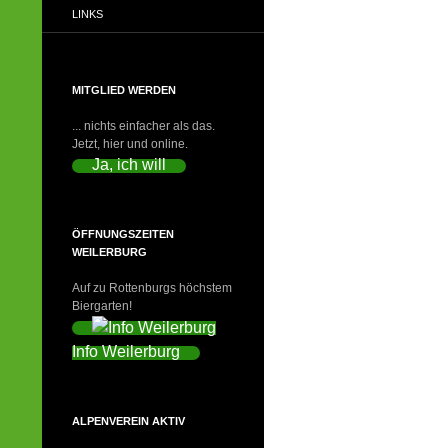
LINKS
MITGLIED WERDEN
... nichts einfacher als das.
Jetzt, hier und online.
Ja, ich will
ÖFFNUNGSZEITEN
WEILERBURG
Auf zu Rottenburgs höchstem
Biergarten!
Info Weilerburg
ALPENVEREIN AKTIV