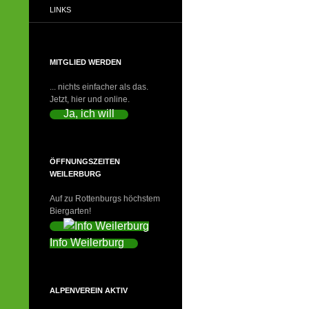
LINKS
MITGLIED WERDEN
... nichts einfacher als das.
Jetzt, hier und online.
Ja, ich will
ÖFFNUNGSZEITEN
WEILERBURG
Auf zu Rottenburgs höchstem
Biergarten!
Info Weilerburg
ALPENVEREIN AKTIV