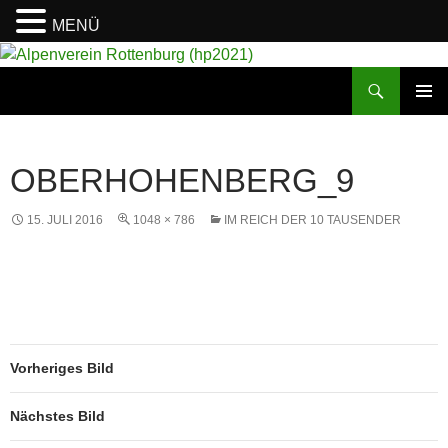
MENÜ
Suchen
Alpenverein Rottenburg (hp2021)
ZUM
PRIMÄR
INHALT
MENÜ
SPRINGEN
OBERHOHENBERG_9
15. JULI 2016
1048 × 786
IM REICH DER 10 TAUSENDER
Vorheriges Bild
Nächstes Bild