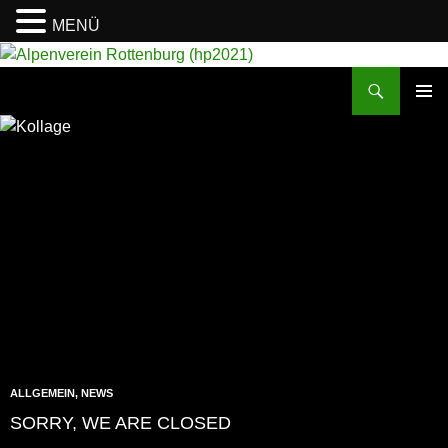
MENÜ
Suchen
Alpenverein Rottenburg (hp2021)
ZUM
PRIMÄR
INHALT
MENÜ
SPRINGEN
ALLGEMEIN
,
NEWS
SORRY, WE ARE CLOSED