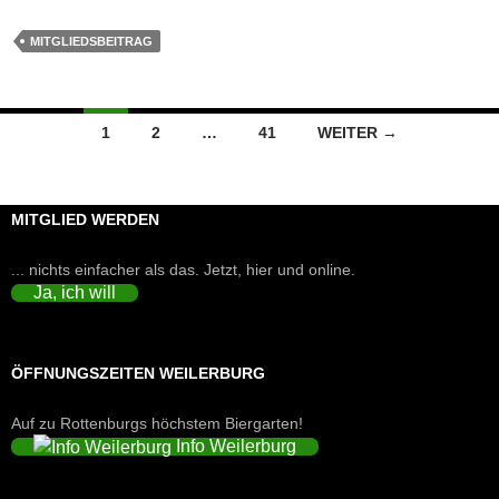
MITGLIEDSBEITRAG
Beitragsnavigation
1
2
…
41
WEITER →
MITGLIED WERDEN
... nichts einfacher als das. Jetzt, hier und online.
Ja, ich will
ÖFFNUNGSZEITEN WEILERBURG
Auf zu Rottenburgs höchstem Biergarten!
Info Weilerburg