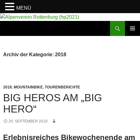
MENÜ
Suchen
Alpenverein Rottenburg (hp2021)
ZUM
PRIMÄR
INHALT
MENÜ
SPRINGEN
Archiv der Kategorie: 2018
2018
,
MOUNTAINBIKE
,
TOURENBERICHTE
BIG HEROS AM „BIG
HERO“
29. SEPTEMBER 2018
Erlebnisreiches Bikewochenende am