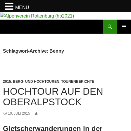
MENÜ
Suchen
Alpenverein Rottenburg (hp2021)
ZUM
PRIMÄR
INHALT
MENÜ
SPRINGEN
Schlagwort-Archive: Benny
2015
,
BERG- UND HOCHTOUREN
,
TOURENBERICHTE
HOCHTOUR AUF DEN
OBERALPSTOCK
10. JULI 2015
Gletscherwanderungen in der