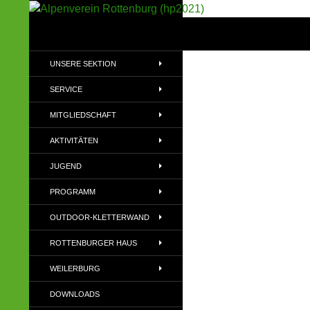
Suchen
Alpenverein Rottenburg (hp2021)
Sektion im Deutschen Alpenverein
UNSERE SEKTION
(DAV)
SERVICE
MITGLIEDSCHAFT
AKTIVITÄTEN
JUGEND
PROGRAMM
OUTDOOR-KLETTERWAND
ROTTENBURGER HAUS
WEILERBURG
DOWNLOADS