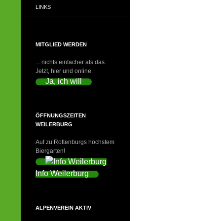
LINKS
MITGLIED WERDEN
... nichts einfacher als das.
Jetzt, hier und online.
Ja, ich will
ÖFFNUNGSZEITEN
WEILERBURG
Auf zu Rottenburgs höchstem
Biergarten!
Info Weilerburg
ALPENVEREIN AKTIV