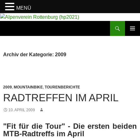
MENÜ
Suchen
Alpenverein Rottenburg (hp2021)
ZUM
PRIMÄR
INHALT
MENÜ
SPRINGEN
Archiv der Kategorie: 2009
2009
,
MOUNTAINBIKE
,
TOURENBERICHTE
RADTREFFEN IM APRIL
10. APRIL 2009
"Fit für die Tour" - Die ersten beiden
MTB-Radtreffs im April