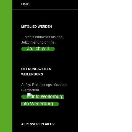
LINKS
MITGLIED WERDEN
... nichts einfacher als das.
Jetzt, hier und online.
Ja, ich will
ÖFFNUNGSZEITEN
WEILERBURG
Auf zu Rottenburgs höchstem
Biergarten!
Info Weilerburg
ALPENVEREIN AKTIV