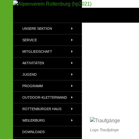
Suchen
Alpenverein Rottenburg (hp2021)
Sektion im Deutschen Alpenverein
UNSERE SEKTION
(DAV)
SERVICE
MITGLIEDSCHAFT
AKTIVITÄTEN
JUGEND
PROGRAMM
OUTDOOR-KLETTERWAND
ROTTENBURGER HAUS
WEILERBURG
Logo Traufgänge
DOWNLOADS