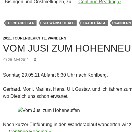
Bisingen und Onstmettingen, zu …
Continue Reading ››
GERHARD EGER
SCHWÄBISCHE ALB
TRAUFGÄNGE
WANDERN
2011
,
TOURENBERICHTE
,
WANDERN
VOM JUSI ZUM HOHENNEU
29. MAI 2011
Sonntag 29.05.11 Abfahrt 8:30 Uhr nach Kohlberg.
Gerhard, Moni, Marlies, Hans, Uli, Gustav, und ich fahren zum
wo Dietrich uns schon erwartet.
Nach kurzer Einführung in den Wanderablauf wanderten wir zu
…
Continue Reading ››