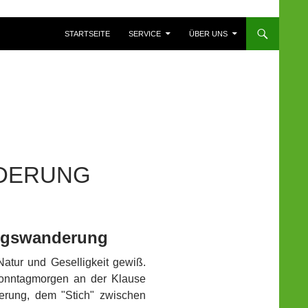
ZUM INHALT SPRINGEN
STARTSEITE
SERVICE
ÜBER UNS
DERUNG
ingswanderung
atur und Geselligkeit gewiß.
Sonntagmorgen an der Klause
rung, dem "Stich" zwischen