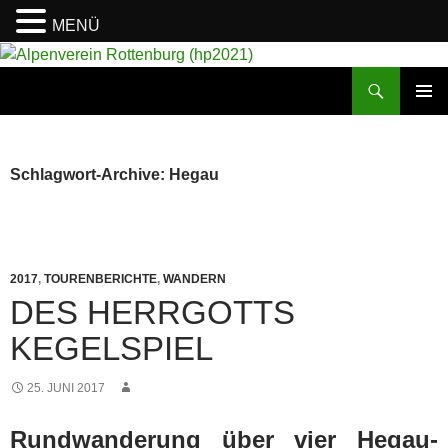
MENÜ
Suchen
Alpenverein Rottenburg (hp2021)
ZUM
PRIMÄR
INHALT
MENÜ
SPRINGEN
Schlagwort-Archive: Hegau
2017
,
TOURENBERICHTE
,
WANDERN
DES HERRGOTTS
KEGELSPIEL
25. JUNI 2017
Rundwanderung über vier Hegau-