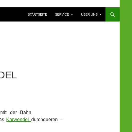
ZUM INHALT SPRINGEN
STARTSEITE
SERVICE
ÜBER UNS
DEL
 mit der Bahn
das
Karwendel
durchqueren –