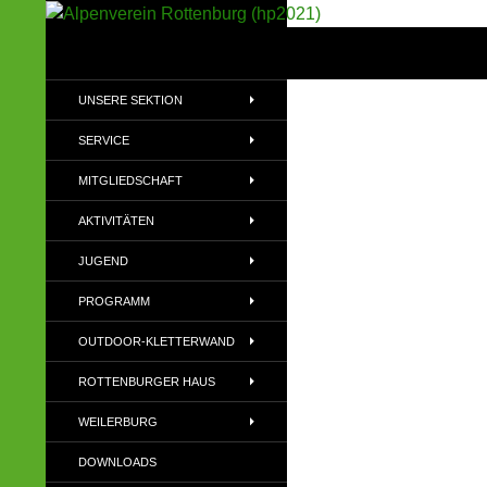
Suchen
Alpenverein Rottenburg (hp2021)
Sektion im Deutschen Alpenverein
UNSERE SEKTION
(DAV)
SERVICE
MITGLIEDSCHAFT
AKTIVITÄTEN
JUGEND
PROGRAMM
OUTDOOR-KLETTERWAND
ROTTENBURGER HAUS
WEILERBURG
DOWNLOADS