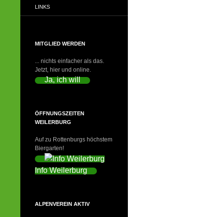
LINKS
MITGLIED WERDEN
... nichts einfacher als das.
Jetzt, hier und online.
Ja, ich will
ÖFFNUNGSZEITEN
WEILERBURG
Auf zu Rottenburgs höchstem
Biergarten!
Info Weilerburg
ALPENVEREIN AKTIV