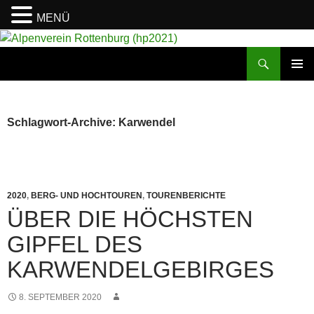
MENÜ
Suchen
Alpenverein Rottenburg (hp2021)
ZUM
PRIMÄR
INHALT
MENÜ
SPRINGEN
Schlagwort-Archive: Karwendel
2020
,
BERG- UND HOCHTOUREN
,
TOURENBERICHTE
ÜBER DIE HÖCHSTEN
GIPFEL DES
KARWENDELGEBIRGES
8. SEPTEMBER 2020