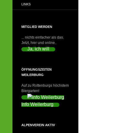
LINKS
MITGLIED WERDEN
... nichts einfacher als das.
Jetzt, hier und online.
Ja, ich will
ÖFFNUNGSZEITEN
WEILERBURG
Auf zu Rottenburgs höchstem
Biergarten!
Info Weilerburg
ALPENVEREIN AKTIV