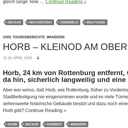
gleich lange Teile …
Continue Reading ››
NECKAR
NECKARSTEIG
ODENWALD
WOLFGANG
2009
,
TOURENBERICHTE
,
WANDERN
HORB – KLEINOD AM OBE
26. APRIL 2009
Horb, 24 km von Rottenburg entfernt,
da hin, sicherlich langweilig und eine
Aber wer weiss, daß Horb, wie Rottenburg, früher zu Vorderös
Stadtbefestigung nie eingenommen wurde und es viele Türme
sehenswerte historische Gebäude besitzt und dazu noch e
Horb gibt?
Continue Reading ››
HORB
NECKAR
NORBERT
WANDERN