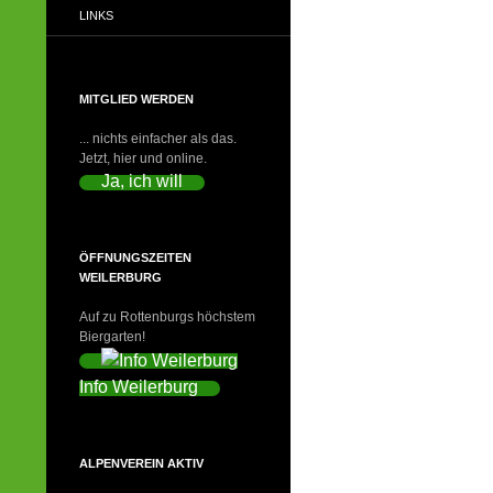
LINKS
MITGLIED WERDEN
... nichts einfacher als das.
Jetzt, hier und online.
Ja, ich will
ÖFFNUNGSZEITEN
WEILERBURG
Auf zu Rottenburgs höchstem
Biergarten!
Info Weilerburg
ALPENVEREIN AKTIV