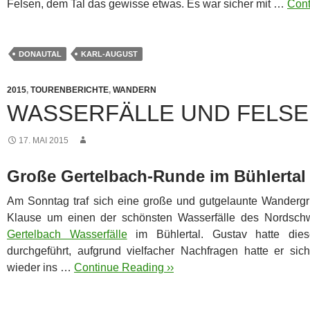
Felsen, dem Tal das gewisse etwas.
Es war sicher mit …
Cont
DONAUTAL
KARL-AUGUST
2015
,
TOURENBERICHTE
,
WANDERN
WASSERFÄLLE UND FELS
17. MAI 2015
Große Gertelbach-Runde im Bühlertal
Am Sonntag traf sich eine große und gutgelaunte Wanderg
Klause um einen der schönsten Wasserfälle des Nordsch
Gertelbach Wasserfälle
im Bühlertal. Gustav hatte die
durchgeführt, aufgrund vielfacher Nachfragen hatte er sic
wieder ins …
Continue Reading ››