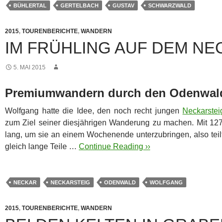
BÜHLERTAL
GERTELBACH
GUSTAV
SCHWARZWALD
2015
,
TOURENBERICHTE
,
WANDERN
IM FRÜHLING AUF DEM NE
5. MAI 2015
Premiumwandern durch den Odenwal
Wolfgang hatte die Idee, den noch recht jungen
Neckarstei
zum Ziel seiner diesjährigen Wanderung zu machen. Mit 127
lang, um sie an einem Wochenende unterzubringen, also teilt
gleich lange Teile …
Continue Reading ››
NECKAR
NECKARSTEIG
ODENWALD
WOLFGANG
2015
,
TOURENBERICHTE
,
WANDERN