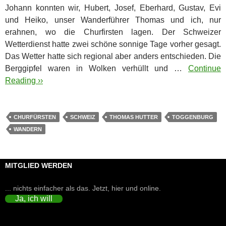
Johann konnten wir, Hubert, Josef, Eberhard, Gustav, Evi
und Heiko, unser Wanderführer Thomas und ich, nur
erahnen, wo die Churfirsten lagen. Der Schweizer
Wetterdienst hatte zwei schöne sonnige Tage vorher gesagt.
Das Wetter hatte sich regional aber anders entschieden. Die
Berggipfel waren in Wolken verhüllt und …
Continue
Reading ››
CHURFÜRSTEN
SCHWEIZ
THOMAS HUTTER
TOGGENBURG
WANDERN
MITGLIED WERDEN
... nichts einfacher als das. Jetzt, hier und online.
Ja, ich will