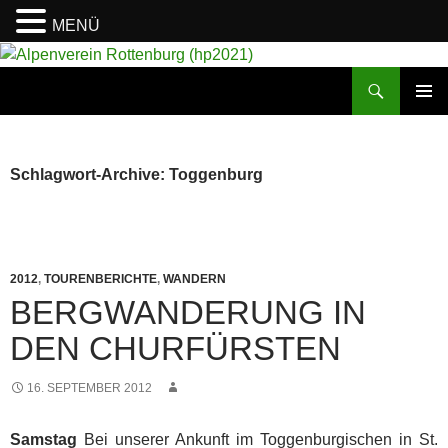
MENÜ
Suchen
Alpenverein Rottenburg (hp2021)
ZUM
PRIMÄR
INHALT
MENÜ
SPRINGEN
Schlagwort-Archive: Toggenburg
2012
,
TOURENBERICHTE
,
WANDERN
BERGWANDERUNG IN
DEN CHURFÜRSTEN
16. SEPTEMBER 2012
Samstag
Bei unserer Ankunft im Toggenburgischen in St.