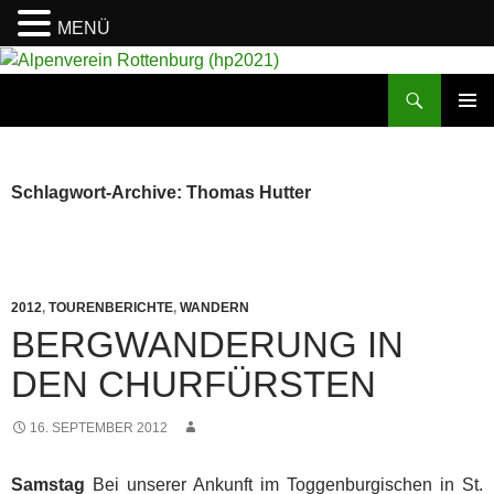
MENÜ
Suchen
Alpenverein Rottenburg (hp2021)
ZUM
PRIMÄR
INHALT
MENÜ
SPRINGEN
Schlagwort-Archive: Thomas Hutter
2012
,
TOURENBERICHTE
,
WANDERN
BERGWANDERUNG IN
DEN CHURFÜRSTEN
16. SEPTEMBER 2012
Samstag
Bei unserer Ankunft im Toggenburgischen in St.