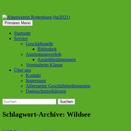
Suchen
Zum
Primäres Menü
Inhalt
Alpenverein Rottenburg
springen
Startseite
Service
(hp2021)
Geschäftsstelle
Bibliothek
Ausrüstungsverleih
Ausleihbedingungen
Vereinsheim Klause
Über uns
Kontakt
Impressum
Allgemeine Geschäftsbedingungen
Datenschutzerklärung
Suchen
nach:
Schlagwort-Archive: Wildsee