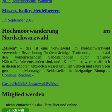
2017
,
Tourenberichte
,
Wandern
Missen, Kolke, Heidelbeeren
17. September 2017
Hochmoorwanderung im
Nordschwarzwald
„Missen“ – das ist eine vorwiegend im Nordschwarzwald
verwendete Bezeichnung für die mächtigen Torfmoore, die dort auf
den vorherrschenden Sandsteinböden durch fehlende
Nähstoffzufuhr entstanden sind, und „Kolke“ – so werden die sich
in diesen Mooren gebildeten wassergefüllten Senken und saure Seen
genannt, die „Mooraugen“. Beide stellen ein einzigartiges Biotop …
Continue Reading ››
Gustav
Hohloh
Schwarzwald
Wildsee
Mitglied werden
Sektion im Deutschen Alpenverein (DAV)
... nichts einfacher als das. Jetzt, hier und online.
Ja, ich will