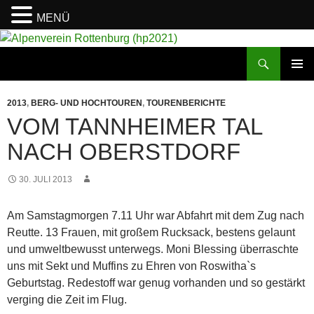
MENÜ
Suchen
Alpenverein Rottenburg (hp2021)
ZUM
PRIMÄR
INHALT
MENÜ
2013
,
BERG- UND HOCHTOUREN
,
TOURENBERICHTE
SPRINGEN
VOM TANNHEIMER TAL
NACH OBERSTDORF
30. JULI 2013
Am Samstagmorgen 7.11 Uhr war Abfahrt mit dem Zug nach
Reutte. 13 Frauen, mit großem Rucksack, bestens gelaunt
und umweltbewusst unterwegs. Moni Blessing überraschte
uns mit Sekt und Muffins zu Ehren von Roswitha`s
Geburtstag. Redestoff war genug vorhanden und so gestärkt
verging die Zeit im Flug.