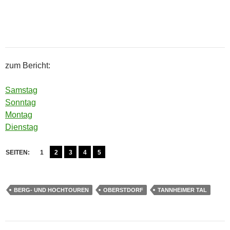
zum Bericht:
Samstag
Sonntag
Montag
Dienstag
SEITEN:
1
2
3
4
5
BERG- UND HOCHTOUREN
OBERSTDORF
TANNHEIMER TAL
Beitragsnavigation