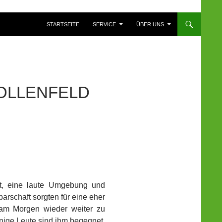
ZUM INHALT SPRINGEN
STARTSEITE
SERVICE
ÜBER UNS
POLLENFELD
lt, eine laute Umgebung und
arschaft sorgten für eine eher
am Morgen wieder weiter zu
nige Leute sind ihm begegnet.