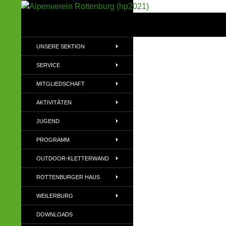
Suchen
Alpenverein Rottenburg (hp2021)
Sektion im Deutschen Alpenverein
UNSERE SEKTION
(DAV)
SERVICE
MITGLIEDSCHAFT
AKTIVITÄTEN
JUGEND
PROGRAMM
OUTDOOR-KLETTERWAND
ROTTENBURGER HAUS
WEILERBURG
DOWNLOADS