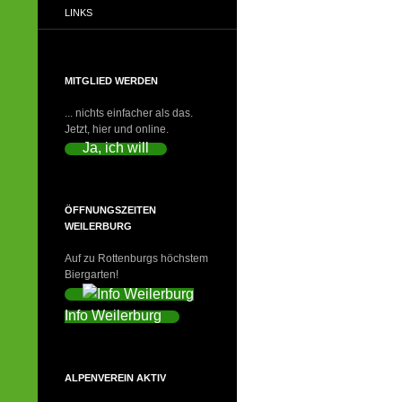
LINKS
MITGLIED WERDEN
... nichts einfacher als das.
Jetzt, hier und online.
Ja, ich will
ÖFFNUNGSZEITEN
WEILERBURG
Auf zu Rottenburgs höchstem
Biergarten!
Info Weilerburg
ALPENVEREIN AKTIV