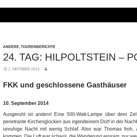
ANDERE
,
TOURENBERICHTE
24. TAG: HILPOLTSTEIN – 
1. OKTOBER 2014
FKK und geschlossene Gasthäuser
10. September 2014
Ausgeruht ist anders! Eine 500-Watt-Lampe über dem Ze
penetrante Kirchenglocken aus irgendeinem Dorf in der Nachb
unruhige Nacht mit wenig Schlaf.
Also war Thomas froh, 
kommen. Die Luft war schwül, die Wanderung einsam, nur we