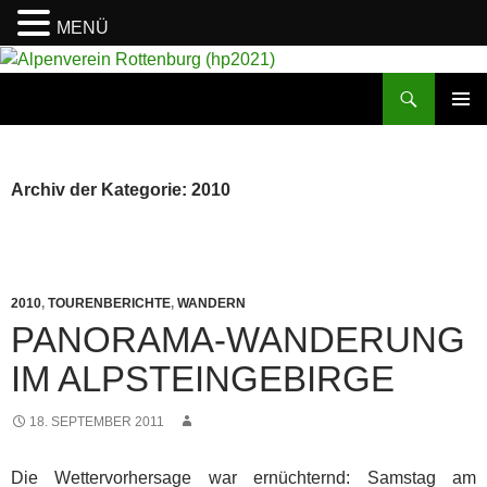
MENÜ
Suchen
Alpenverein Rottenburg (hp2021)
ZUM
PRIMÄR
INHALT
MENÜ
SPRINGEN
Archiv der Kategorie: 2010
2010
,
TOURENBERICHTE
,
WANDERN
PANORAMA-WANDERUNG
IM ALPSTEINGEBIRGE
18. SEPTEMBER 2011
Die Wettervorhersage war ernüchternd: Samstag am