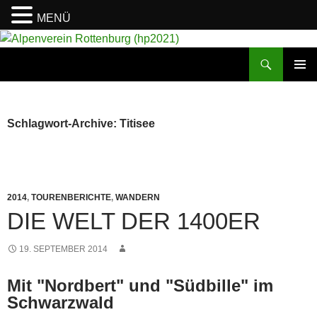
MENÜ
Suchen
Alpenverein Rottenburg (hp2021)
ZUM
PRIMÄR
INHALT
MENÜ
SPRINGEN
Schlagwort-Archive: Titisee
2014
,
TOURENBERICHTE
,
WANDERN
DIE WELT DER 1400ER
19. SEPTEMBER 2014
Mit "Nordbert" und "Südbille" im
Schwarzwald