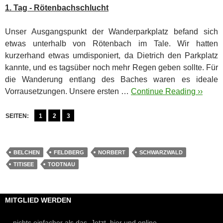
1. Tag - Rötenbachschlucht
Unser Ausgangspunkt der Wanderparkplatz befand sich
etwas unterhalb von Rötenbach im Tale. Wir hatten
kurzerhand etwas umdisponiert, da Dietrich den Parkplatz
kannte, und es tagsüber noch mehr Regen geben sollte.
Für
die Wanderung entlang des Baches waren es ideale
Vorrausetzungen. Unsere ersten …
Continue Reading ››
SEITEN:
1
2
3
BELCHEN
FELDBERG
NORBERT
SCHWARZWALD
TITISEE
TODTNAU
MITGLIED WERDEN
... nichts einfacher als das. Jetzt, hier und online.