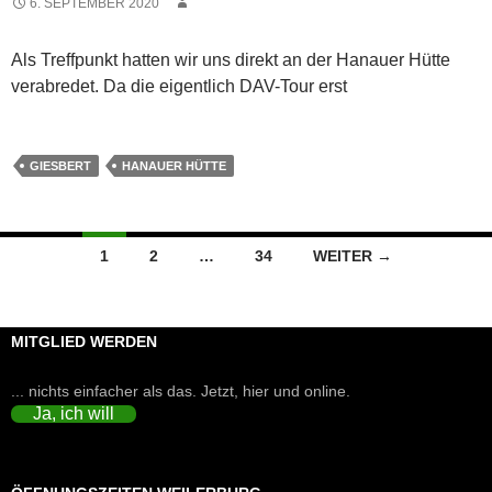
6. SEPTEMBER 2020
Als Treffpunkt hatten wir uns direkt an der Hanauer Hütte
verabredet. Da die eigentlich DAV-Tour erst
GIESBERT
HANAUER HÜTTE
Beitragsnavigation
1
2
…
34
WEITER →
MITGLIED WERDEN
... nichts einfacher als das. Jetzt, hier und online.
Ja, ich will