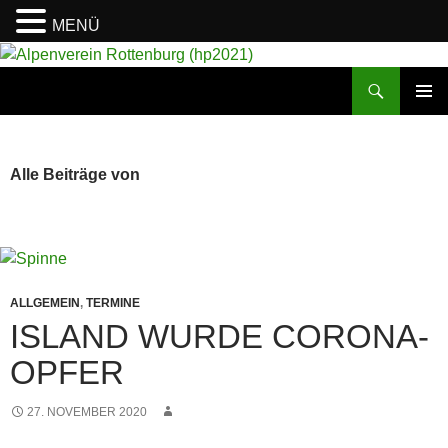
MENÜ
Suchen
Alpenverein Rottenburg (hp2021)
ZUM
PRIMÄR
INHALT
MENÜ
SPRINGEN
Alle Beiträge von
ALLGEMEIN
,
TERMINE
ISLAND WURDE CORONA-
OPFER
27. NOVEMBER 2020